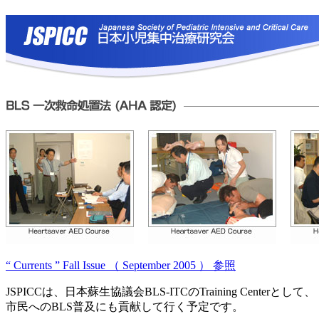
“ Currents ” Fall Issue （ September 2005 ） 参照
JSPICCは、日本蘇生協議会BLS-ITCのTraining Centerとして、
市民へのBLS普及にも貢献して行く予定です。