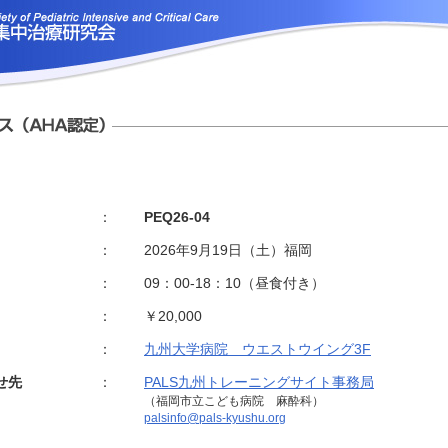
：
PEQ26-04
：
2026年9月19日（土）福岡
：
09：00-18：10（昼食付き）
：
￥20,000
：
九州大学病院 ウエストウイング3F
せ先
：
PALS九州トレーニングサイト事務局
（福岡市立こども病院 麻酔科）
palsinfo@pals-kyushu.org