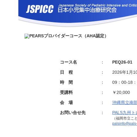
コース名
：
PEQ26-01
日 程
：
2026年1月
時 間
：
09：00-1
受講料
：
￥20,000
会 場
：
沖縄県立南
お問い合せ先
：
PALS九州
（福岡市立こ
palsinfo@pals