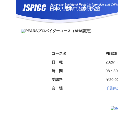
コース名
：
PEE26
日 程
：
2026
時 間
：
08：3
受講料
：
￥20,0
会 場
：
千葉県