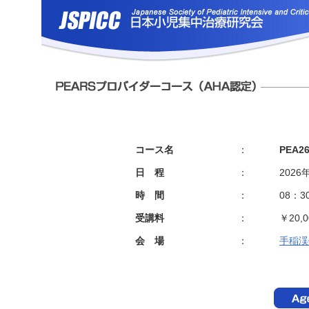
コース名
：
PEA26
日 程
：
202
時 間
：
08：3
受講料
：
￥20,0
会 場
：
手稲渓