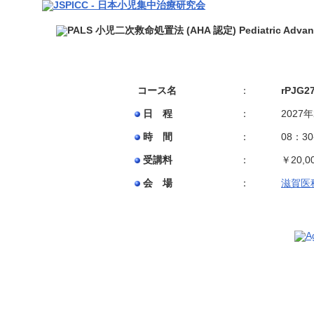
コース名
：
rPJG27
日 程
：
2027
時 間
：
08：3
受講料
：
￥20,0
会 場
：
滋賀医