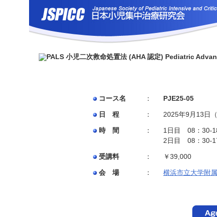
コース名
：
PJE25-05
日 程
：
2025年9月13
時 間
：
1日目 08：30-
2日目 08：30-
受講料
：
￥39,000
会 場
：
横浜市立大学附